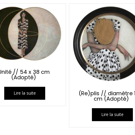
Unité // 54 x 38 cm
(Adopté)
(Re)plis // diamètre 
Lire la suite
cm (Adopté)
Lire la suite