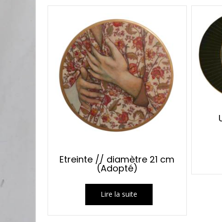
Etreinte // diamètre 21 cm
(Adopté)
Lire la suite