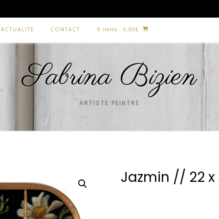
ACTUALITE
CONTACT
0 items
- 0,00€
Sabrina Bizien
ARTISTE PEINTRE
Jazmin // 22 