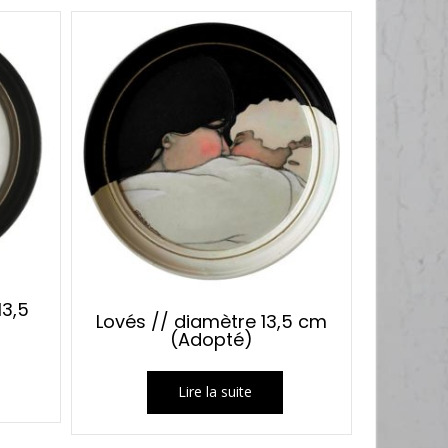
13,5
Lovés // diamètre 13,5 cm
(Adopté)
Lire la suite