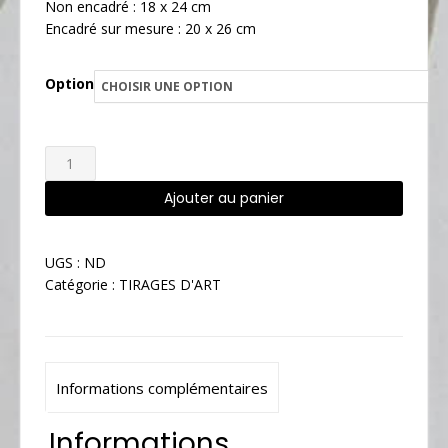
Non encadré : 18 x 24 cm
Encadré sur mesure : 20 x 26 cm
Option
quantité
de
Ajouter au panier
Graine
de
Alternative:
fenouil
UGS :
ND
//
Catégorie :
TIRAGES D'ART
18
x
24
cm
Informations complémentaires
Informations