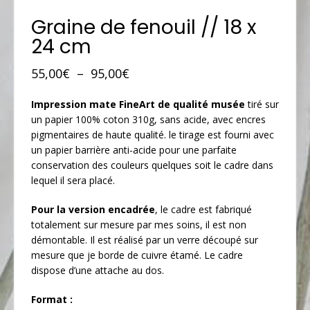
Graine de fenouil // 18 x
24 cm
Plage
55,00
€
–
95,00
€
de
Impression mate FineArt de qualité musée
tiré sur
prix :
un papier 100% coton 310g, sans acide, avec encres
55,00€
pigmentaires de haute qualité. le tirage est fourni avec
à
un papier barrière anti-acide pour une parfaite
conservation des couleurs quelques soit le cadre dans
95,00€
lequel il sera placé.
Pour la version encadrée
, le cadre est fabriqué
totalement sur mesure par mes soins, il est non
démontable. Il est réalisé par un verre découpé sur
mesure que je borde de cuivre étamé. Le cadre
dispose d’une attache au dos.
Format :