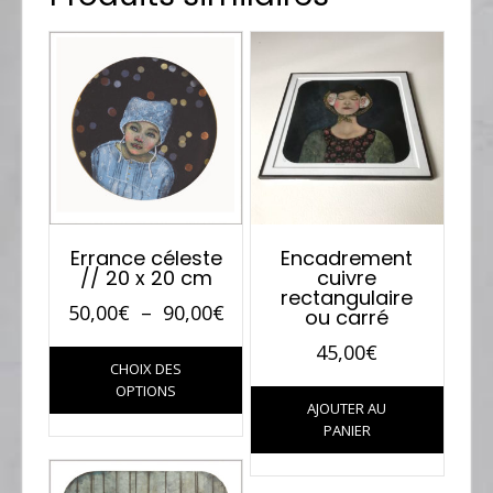
Errance céleste
Encadrement
// 20 x 20 cm
cuivre
rectangulaire
Plage
50,00
€
–
90,00
€
ou carré
de
Ce
45,00
€
CHOIX DES
prix :
produit
OPTIONS
a
50,00€
AJOUTER AU
plusieurs
PANIER
à
variations.
90,00€
Les