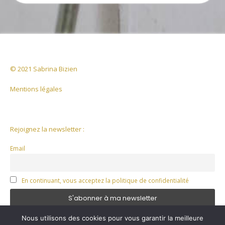
être
être
choisies
choisie
sur
sur
la
la
page
page
du
du
produit
© 2021 Sabrina Bizien
produit
Mentions légales
Rejoignez la newsletter :
Email
En continuant, vous acceptez la politique de confidentialité
Nous utilisons des cookies pour vous garantir la meilleure