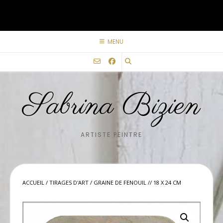
Skip
to
content
MENU
Sabrina Bizien
ARTISTE PEINTRE
ACCUEIL
/
TIRAGES D'ART
/ GRAINE DE FENOUIL // 18 X 24 CM