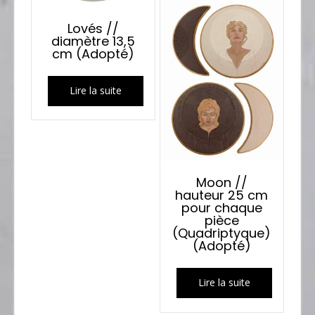
Lovés //
diamètre 13,5
cm (Adopté)
Lire la suite
Moon //
hauteur 25 cm
pour chaque
pièce
(Quadriptyque)
(Adopté)
Lire la suite